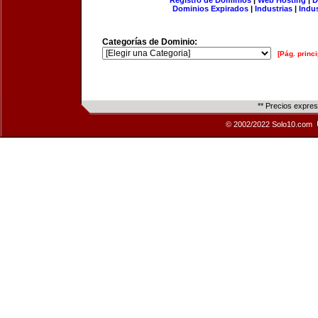
Registro de Dominios
|
Web Hosting
|
D
Dominios Expirados
|
Industrias
|
Indu
Categorías de Dominio:
[Pág. princi
** Precios expre
© 2002/2022 Solo10.com