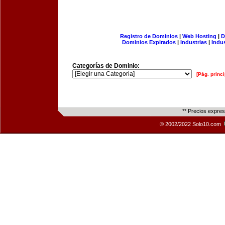
Registro de Dominios
|
Web Hosting
|
D
Dominios Expirados
|
Industrias
|
Indu
Categorías de Dominio:
[Pág. princi
** Precios expre
© 2002/2022 Solo10.com