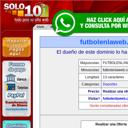
futbolenlaweb
El dueño de este dominio lo ha
Mayusculas:
FUTBOLENLA
Minusculas:
futbolenlaweb.
Longitud:
13 caracteres
Categorias:
Deportes
Precio:
Realizar una of
Visitar!
futbolenlaweb
Serán consideradas ofer
Realizar una Oferta