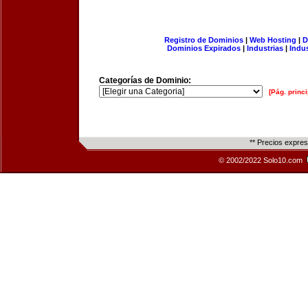
Registro de Dominios
|
Web Hosting
|
D
Dominios Expirados
|
Industrias
|
Indu
Categorías de Dominio:
[Pág. princi
** Precios expre
© 2002/2022 Solo10.com