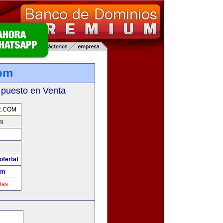
om
 puesto en Venta
.COM
om
oferta!
om
tas