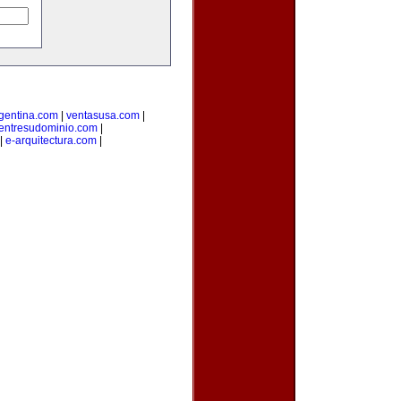
rgentina.com
|
ventasusa.com
|
entresudominio.com
|
|
e-arquitectura.com
|