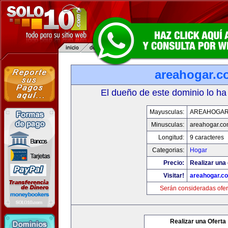
areahogar.c
El dueño de este dominio lo ha
Mayusculas:
AREAHOGAR
Minusculas:
areahogar.c
Longitud:
9 caracteres
Categorias:
Hogar
Precio:
Realizar una 
Visitar!
areahogar.c
Serán consideradas ofer
Realizar una Oferta