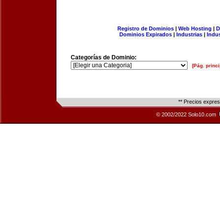
Registro de Dominios
|
Web Hosting
|
D
Dominios Expirados
|
Industrias
|
Indu
Categorías de Dominio:
[Pág. princi
** Precios expre
© 2002/2022 Solo10.com