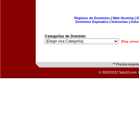
Registro de Dominios
|
Web Hosting
|
D
Dominios Expirados
|
Industrias
|
Indu
Categorías de Dominio:
[Pág. princi
** Precios expre
© 2002/2022 Solo10.com